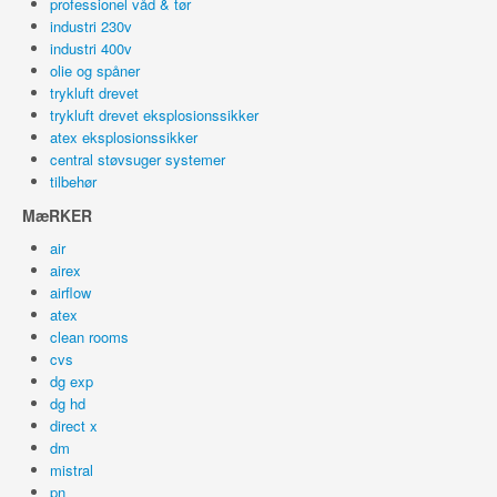
professionel våd & tør
industri 230v
industri 400v
olie og spåner
trykluft drevet
trykluft drevet eksplosionssikker
atex eksplosionssikker
central støvsuger systemer
tilbehør
MæRKER
air
airex
airflow
atex
clean rooms
cvs
dg exp
dg hd
direct x
dm
mistral
pn