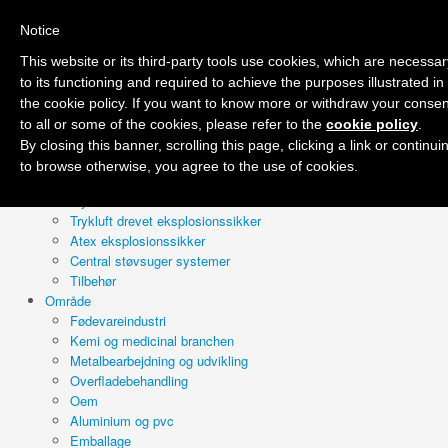
Notice
Forside
Firma
This website or its third-party tools use cookies, which are necessar
Tilbud
to its functioning and required to achieve the purposes illustrated in
Produkter
the cookie policy. If you want to know more or withdraw your consen
Professionel våd & tør
to all or some of the cookies, please refer to the
cookie policy
.
Industri 230v
By closing this banner, scrolling this page, clicking a link or continui
Industri 400v
to browse otherwise, you agree to the use of cookies.
Olie og spåner
Trykluft drevet
Trykluft drevet eksplosionssikker
Atex eksplosionssikker
Central støvsuger systemer
Tilbehør
Område
Fødevareindustri
Kemi og medicinal branchen
Metalbearbejdning og udvikling
Overfladebehandling
Oem
Aluminium og pvc
Emballage