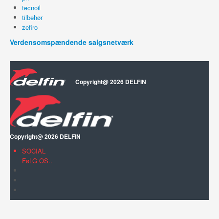
tecnoil
tilbehør
zefiro
Verdensomspændende salgsnetværk
Copyright@ 2026 DELFIN
Copyright@ 2026 DELFIN
SOCIAL
FøLG OS..