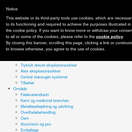
Notice
Forside
Firma
This website or its third-party tools use cookies, which are necessar
Tilbud
to its functioning and required to achieve the purposes illustrated in
Produkter
the cookie policy. If you want to know more or withdraw your consen
Professionel våd & tør
to all or some of the cookies, please refer to the
cookie policy
.
Industri 230v
By closing this banner, scrolling this page, clicking a link or continui
Industri 400v
to browse otherwise, you agree to the use of cookies.
Olie og spåner
Trykluft drevet
Trykluft drevet eksplosionssikker
Atex eksplosionssikker
Central støvsuger systemer
Tilbehør
Område
Fødevareindustri
Kemi og medicinal branchen
Metalbearbejdning og udvikling
Overfladebehandling
Oem
Aluminium og pvc
Emballage