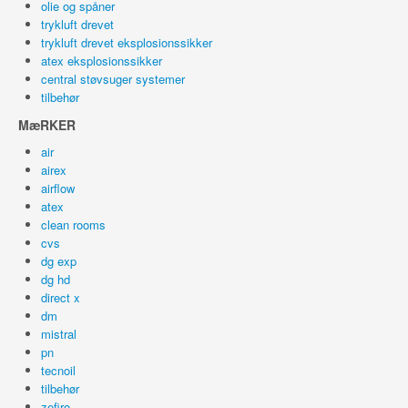
olie og spåner
trykluft drevet
trykluft drevet eksplosionssikker
atex eksplosionssikker
central støvsuger systemer
tilbehør
MæRKER
air
airex
airflow
atex
clean rooms
cvs
dg exp
dg hd
direct x
dm
mistral
pn
tecnoil
tilbehør
zefiro