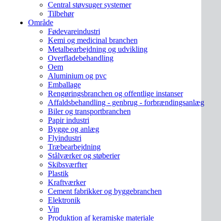
Central støvsuger systemer
Tilbehør
Område
Fødevareindustri
Kemi og medicinal branchen
Metalbearbejdning og udvikling
Overfladebehandling
Oem
Aluminium og pvc
Emballage
Rengøringsbranchen og offentlige instanser
Affaldsbehandling - genbrug - forbrændingsanlæg
Biler og transportbranchen
Papir industri
Bygge og anlæg
Flyindustri
Træbearbejdning
Stålværker og støberier
Skibsværfter
Plastik
Kraftværker
Cement fabrikker og byggebranchen
Elektronik
Vin
Produktion af keramiske materiale