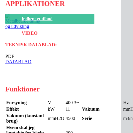
APPLIKATIONER
Indhent et tilbud
VIDEO
TEKNISK DATABLAD:
PDF
DATABLAD
Funktioner
Forsyning
V
400 3~
Hz
Effekt
kW
11
Vakuum
mm
Vakuum (konstant
mmH2O
4500
Serie
m3/h
brug)
Hvem skal jeg
kontakte for hjælp
300