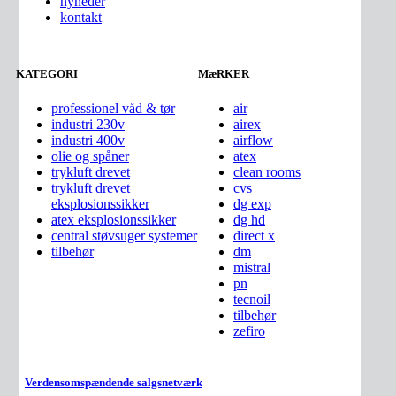
nyheder
kontakt
KATEGORI
MæRKER
professionel våd & tør
air
DM 40 OIL
industri 230v
airex
industri 400v
airflow
Industristøvsuger til olie...
olie og spåner
atex
trykluft drevet
clean rooms
Detail
trykluft drevet
cvs
eksplosionssikker
dg exp
atex eksplosionssikker
dg hd
central støvsuger systemer
direct x
tilbehør
dm
mistral
pn
tecnoil
tilbehør
zefiro
Verdensomspændende salgsnetværk