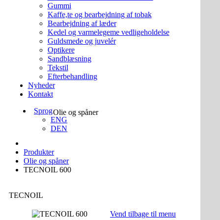
Gummi
Kaffe,te og bearbejdning af tobak
Bearbejdning af læder
Kedel og varmelegeme vedligeholdelse
Guldsmede og juvelér
Optikere
Sandblæsning
Tekstil
Efterbehandling
Nyheder
Kontakt
Sprog
Olie og spåner
ENG
DEN
Produkter
Olie og spåner
TECNOIL 600
TECNOIL
Vend tilbage til menu