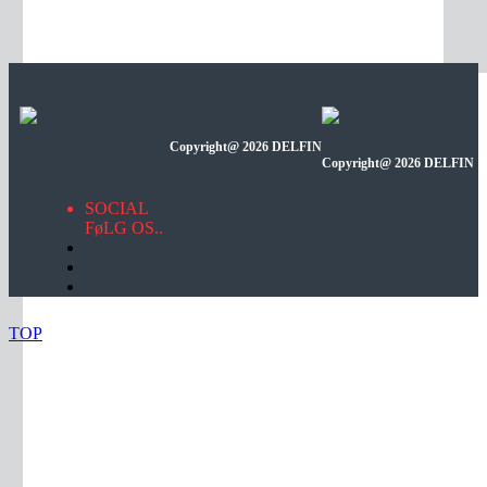
TECNOIL 100IF 3M
Industristøvsuger til
metalspåner...
Copyright@ 2026 DELFIN
Copyright@ 2026 DELFIN
Detail
SOCIAL
FøLG OS..
TOP