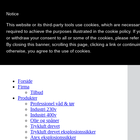
Notice
This website or its third-party tools use cookies, which are necessar
required to achieve the purposes illustrated in the cookie policy. If
or withdraw your consent to all or some of the cookies, please refer
By closing this banner, scrolling this page, clicking a link or continu
otherwise, you agree to the use of cookies.
Forside
Firma
Tilbud
Produkter
Professionel våd & tør
Industri 230v
Industri 400v
Olie og spåner
Trykluft drevet
Trykluft drevet eksplosionssikker
Atex eksplosionssikker