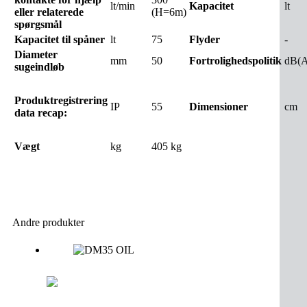
lt/min
Kapacitet
lt
eller relaterede
(H=6m)
spørgsmål
Kapacitet til spåner
lt
75
Flyder
-
Diameter
mm
50
Fortrolighedspolitik
dB(A
sugeindløb
Produktregistrering
IP
55
Dimensioner
cm
data recap:
Vægt
kg
405 kg
Andre produkter