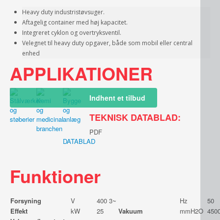
Heavy duty industristøvsuger.
Aftagelig container med høj kapacitet.
Integreret cyklon og overtryksventil.
Velegnet til heavy duty opgaver, både som mobil eller central
enhed
APPLIKATIONER
Indhent et tilbud
TEKNISK DATABLAD:
PDF
DATABLAD
Funktioner
Forsyning
V
400 3~
Hz
50
Effekt
kW
25
Vakuum
mmH2O
450