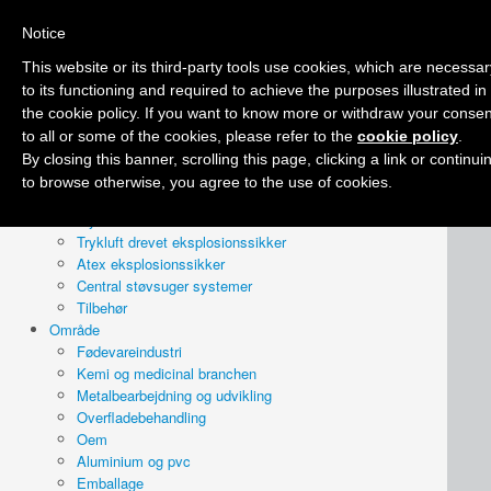
Notice
Forside
Firma
This website or its third-party tools use cookies, which are necessar
Tilbud
to its functioning and required to achieve the purposes illustrated in
Produkter
the cookie policy. If you want to know more or withdraw your consen
Professionel våd & tør
to all or some of the cookies, please refer to the
cookie policy
.
Industri 230v
By closing this banner, scrolling this page, clicking a link or continui
Industri 400v
to browse otherwise, you agree to the use of cookies.
Olie og spåner
Trykluft drevet
Trykluft drevet eksplosionssikker
Atex eksplosionssikker
Central støvsuger systemer
Tilbehør
Område
Fødevareindustri
Kemi og medicinal branchen
Metalbearbejdning og udvikling
Overfladebehandling
Oem
Aluminium og pvc
Emballage