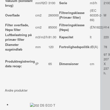
Vakuum (konstant
mmH2O
3100
Serie
m3/h
210
brug)
(IEC
Filtreringsklasse
Overflade
cm2
260000
60335-2-
M
(Primær filter)
69)
Filter overflade,
Filtreringsklasse
cm2
85000
(EN1822)
H14
Hepa filter
(Hepa)
Luftbelastning på
m3/m2/h
81.00
Kapacitet
lt
220
primær filter
Diameter
mm
120
Fortrolighedspolitik
dB(A)
78
sugeindløb
97 
207
Produktregistrering
IP
65
Dimensioner
cm
X
data recap:
237
h.
Andre produkter