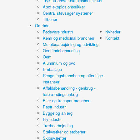
Trykluft drevet eksplosionssikker
Atex eksplosionssikker
Central støvsuger systemer
Tilbehør
Område
Fødevareindustri
Nyheder
Kemi og medicinal branchen
Kontakt
Metalbearbejdning og udvikling
Overfladebehandling
Oem
Aluminium og pvc
Emballage
Rengøringsbranchen og offentlige
instanser
Affaldsbehandling - genbrug -
forbrændingsanlæg
Biler og transportbranchen
Papir industri
Bygge og anlæg
Flyindustri
Træbearbejdning
Stålværker og støberier
Skibsværfter