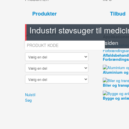
Produkter
Tilbud
Industri støvsuger til medici
SøG ET PRODUKT
Applikatione
Se alle modellerne på produkt siden
Affaldsbehandl
Forbrændings
Aluminium og
Biler og trans
Nulstil
Bygge og anl
Søg