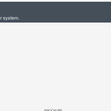
er system.
BROCHURE