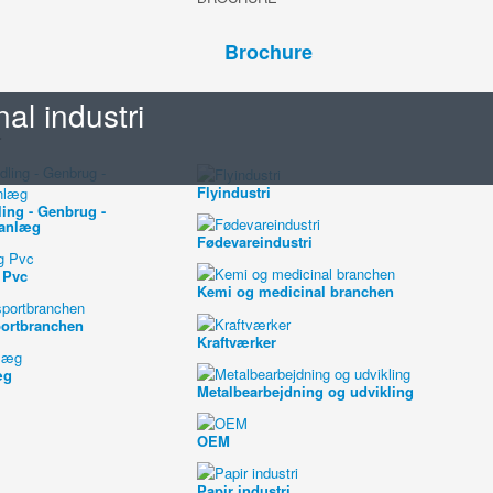
Brochure
nal industri
r
Flyindustri
ing - Genbrug -
anlæg
Fødevareindustri
 Pvc
Kemi og medicinal branchen
portbranchen
Kraftværker
æg
Metalbearbejdning og udvikling
OEM
Papir industri